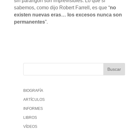
sin parangón son imprevisibles. Lo que sí
sabemos, como dijo Robert Farrell, es que “
no
existen nuevas eras… los excesos nunca son
permanentes
”.
BIOGRAFÍA
ARTÍCULOS
INFORMES
LIBROS
VÍDEOS