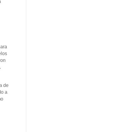
a
para
elos
ron
.
da de
do a
mo