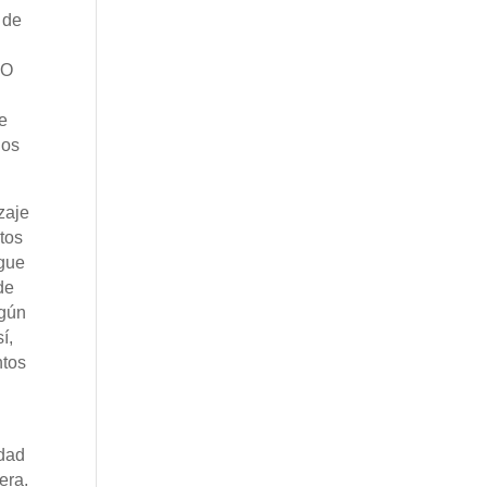
 de
EO
ue
los
zaje
tos
igue
de
egún
í,
ntos
idad
era.