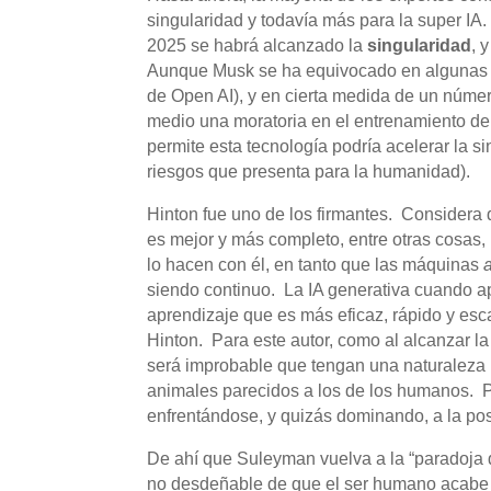
singularidad y todavía más para la super I
2025 se habrá alcanzado la
singularidad
, 
Aunque Musk se ha equivocado en algunas p
de Open AI), y en cierta medida de un númer
medio una moratoria en el entrenamiento de
permite esta tecnología podría acelerar la 
riesgos que presenta para la humanidad).
Hinton fue uno de los firmantes. Considera
es mejor y más completo, entre otras cosas
lo hacen con él, en tanto que las máquinas
siendo continuo. La IA generativa cuando ap
aprendizaje que es más eficaz, rápido y esc
Hinton. Para este autor, como al alcanzar la
será improbable que tengan una naturaleza b
animales parecidos a los de los humanos. P
enfrentándose, y quizás dominando, a la po
De ahí que Suleyman vuelva a la “paradoja de
no desdeñable de que el ser humano acabe e