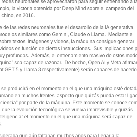
s redes neuronales se aprovecharon para seguir entrenando a l
emplo, la victoria obtenida por Deep Mind sobre el campeón del
 chino, en 2016.
de las redes neuronales fue el desarrollo de la IA generativa,
modelos similares como Gemini, Claude o Llama. Mediante el
obre textos, imágenes y videos, la máquina consigue generar
ideos en función de ciertas instrucciones. Sus implicaciones 
muy profundas. Además, el entrenamiento masivo de estos mod
áquina” sea capaz de razonar. De hecho, Open AI y Meta afirma
t GPT 5 y Llama 3 respectivamente) serán capaces de hacerlo
al se producirá en el momento en el que una máquina esté dota
humano en muchos frentes, aspecto que quizás pueda estar liga
sciencia” por parte de la máquina. Este momento se conoce co
el que la evolución tecnológica se vuelva imprevisible y quizás
 inteligencia” el momento en el que una máquina será capaz de
s.
sideraba que aún faltaban muchos años para llegar a la