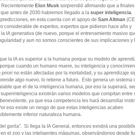
A. Recientemente
Elon Musk
sorprendió afirmando que a finales
y que antes de 2030 habremos llegado a la
super inteligencia
.
redicciones, en esta cuenta con el apoyo de
Sam Altman
(C
o considerable de expertos, expertos que pidieron hace año y
 la IA generativa (de nuevo, porque el entrenamiento masivo q
singularidad y aun no somos conscientes de sus implicaciones y 
 que la IA es superior a la humana porque su modelo de aprendi
, porque cuando un humano muere, su inteligencia y conocimien
a priori
no están afectadas por la mortalidad, y su aprendizaje s
rende algo nuevo, lo retiene a futuro. Esto genera un sistema 
alable que el de la inteligencia humana, por eso la superará, s
 superinteligencia existirán varios modelos que compitan entre s
enevolente, ya que esa competencia les hará desarrollar insti
or eso existe un riesgo de que estas inteligencias acaben
siblemente inferior naturaleza humana.
l gorila”. Si llega la IA General, entonces existirá una posibil
n el zoo y las inteligentes máquinas, observándonos desde fu