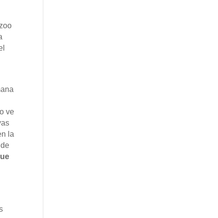
 zoo
a
el
umana
do ve
vas
n la
 de
que
es