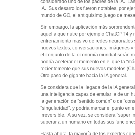
considerado uno de los padres de la IA. La
IA. Sus desarrollos fueron notables, por ej
mundo de GO, el antiquísimo juego de mesa
Sin embargo, la aplicación más sorprendente 
aquella que nutre por ejemplo ChatGPT4 y 
entrenamiento masivo de redes neuronales s
nuevos textos, conversaciones, imágenes y v
el conjunto de la economía mundial serán 
podría acelerar el momento en el que la “m
recientemente que sus nuevos modelos (Cha
Otro paso de gigante hacia la IA general.
Se considera que la llegada de la IA gener
una inteligencia capaz de emular la de un 
la generación de “sentido común” o de “con
“singularidad”, y podría marcar el punto en 
irreversible. A su vez, se considera “super
superar a un humano en todas sus funcione
Hasta ahora, la mayoría de los expertos con