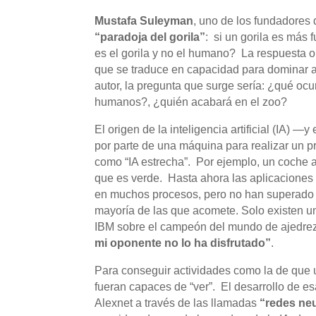
Mustafa Suleyman
, uno de los fundadores
“paradoja del gorila”
: si un gorila es más
es el gorila y no el humano? La respuesta ob
que se traduce en capacidad para dominar 
autor, la pregunta que surge sería: ¿qué oc
humanos?, ¿quién acabará en el zoo?
El origen de la inteligencia artificial (IA) 
por parte de una máquina para realizar un 
como “IA estrecha”. Por ejemplo, un coche a
que es verde. Hasta ahora las aplicaciones 
en muchos procesos, pero no han superado a
mayoría de las que acomete. Solo existen u
IBM sobre el campeón del mundo de ajedre
mi oponente no lo ha disfrutado”
.
Para conseguir actividades como la de que 
fueran capaces de “ver”. El desarrollo de e
Alexnet a través de las llamadas
“redes ne