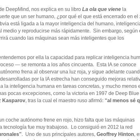
 de DeepMind, nos explica en su libro
La ola que viene
la
 fuerte que un ser humano, ¿por qué el que está encerrado en el
via está ligada a la mayor inteligencia del humano, inteligenci
al medio y reproducirse más rápidamente. Sin embargo, según 
urrirá cuando las máquinas sean más inteligentes que los
—y entendemos por ella la capacidad para replicar inteligencia h
proceso — se remonta a los años cincuenta. Esta IA se conoce
utónomo frena al observar una luz roja, y sigue adelante cuan
desarrolladas por la IA estrecha han conseguido mejoras relati
 la inteligencia humana en tareas concretas, y mucho menos e
nas pocas excepciones, como la victoria en 1997 de Deep Blue
z
Kasparov
, tras la cual el maestro ruso afirmó:
“al menos sé 
un coche autónomo frene en rojo, hizo falta que las máquinas
sa tecnología fue muy trabajoso. Lo consiguió en 2012 la red
uronales”
. Uno de sus principales autores,
Geoffrey Hinton
, 